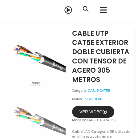
Ir
al
contenido
CABLE UTP
CAT5E EXTERIOR
DOBLE CUBIERTA
CON TENSOR DE
ACERO 305
METROS
Categoría:
CABLE CAT5E
Marca:
POWERLAN
VER VIDEO
LAN-UTP-CAT5-3
Modelo:
Cable LAN Categoría 5E utilizado
en infraestructuras de