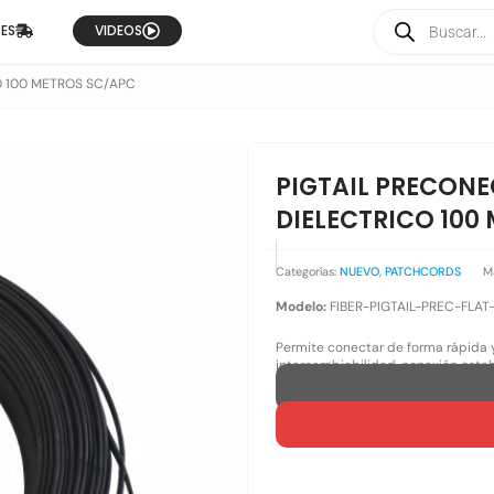
Búsqueda
UCTOS
RES
VIDEOS
de
productos
O 100 METROS SC/APC
PIGTAIL PRECON
DIELECTRICO 100
Categorías:
NUEVO
,
PATCHCORDS
M
Modelo:
FIBER-PIGTAIL-PREC-FLAT
Permite conectar de forma rápida 
intercambiabilidad, conexión establ