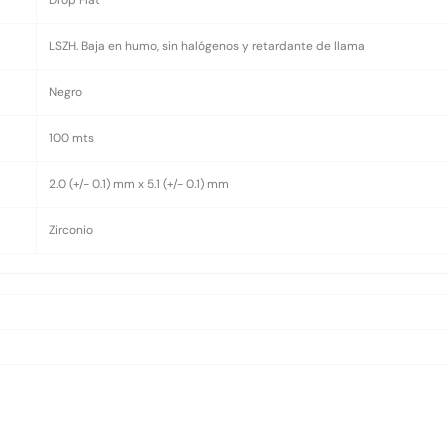
Drop Flat
LSZH. Baja en humo, sin halógenos y retardante de llama
Negro
100 mts
2.0 (+/- 0.1) mm x 5.1 (+/- 0.1) mm
Zirconio