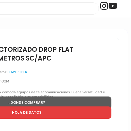
ECTORIZADO DROP FLAT
 METROS SC/APC
arca:
POWERFIBER
-100M
y cómoda equipos de telecomunicaciones. Buena versatilidad e
e y confiable, alta repetibilidad.
¿DONDE COMPRAR?
HOJA DE DATOS