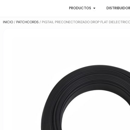
Ir
Open PROD
PRODUCTOS
DISTRIBUIDO
al
contenido
INICIO
/
PATCHCORDS
/ PIGTAIL PRECONECTORIZADO DROP FLAT DIELECTRIC