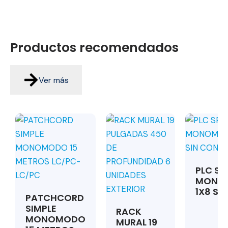
Productos
recomendados
Ver más
PLC SP
MONO
1X8 SIN
PATCHCORD
SIMPLE
RACK
MONOMODO
MURAL 19