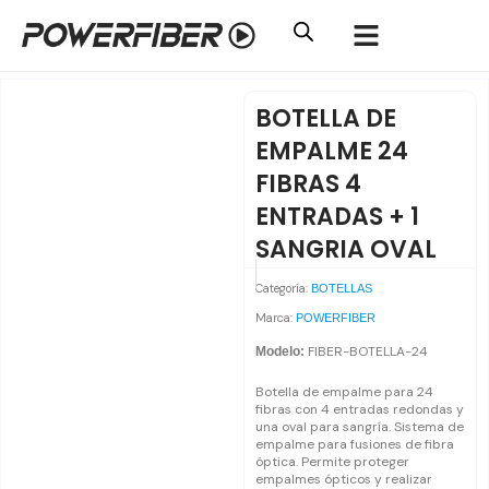
Ir
al
contenido
BOTELLA DE
EMPALME 24
FIBRAS 4
ENTRADAS + 1
SANGRIA OVAL
Categoría:
BOTELLAS
Marca:
POWERFIBER
FIBER-BOTELLA-24
Modelo:
Botella de empalme para 24
fibras con 4 entradas redondas y
una oval para sangría. Sistema de
empalme para fusiones de fibra
óptica. Permite proteger
empalmes ópticos y realizar